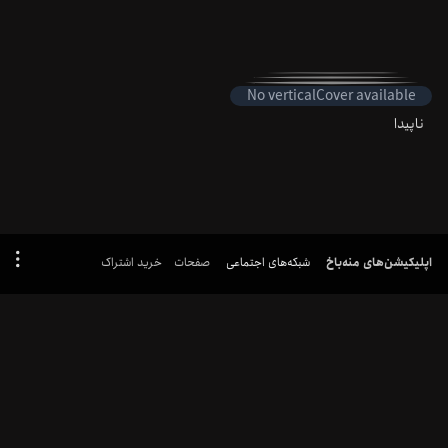
No
verticalCover
available
ناپیدا
اپلیکیشن‌های منه‌باخ
شبکه‌های اجتماعی
صفحات
خرید اشتراک
تمامی حقوق مادی و معنوی این وب سایت برای موسسه فرهنگی و هنری همراه هنر آریا محفوظ می باشد.