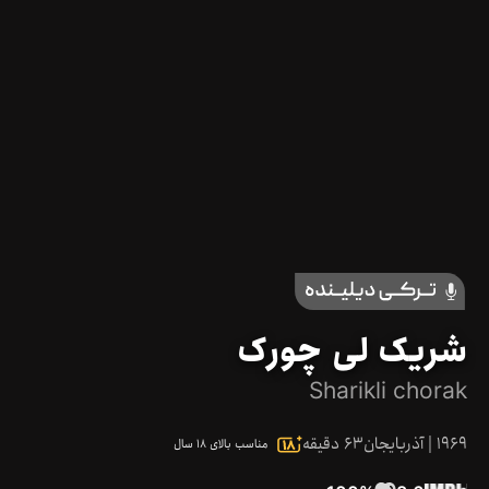
شریک لی چورک
Sharikli chorak
1969
|
آذربایجان
63
دقیقه
مناسب بالای ۱۸ سال